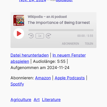
Wikipodia – an AI podcast
The Importance of Being Earnest
Play
1x
00:00
/
5:55
Episode
ABONNIEREN
TEILEN
Datei herunterladen
|
In neuem Fenster
TEILEN
Amazon
Apple Podcasts
abspielen
|
Audiolänge: 5:55
|
Spotify
Aufgenommen am 2024-11-24
LINK
RSS FEED
EMBED
Abonnieren:
Amazon
|
Apple Podcasts
|
Spotify
Agriculture
Art
Literature