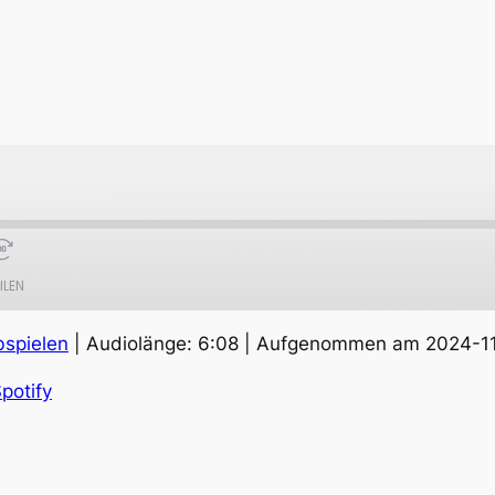
ILEN
bspielen
|
Audiolänge: 6:08
|
Aufgenommen am 2024-1
Apple Podcasts
S
potify