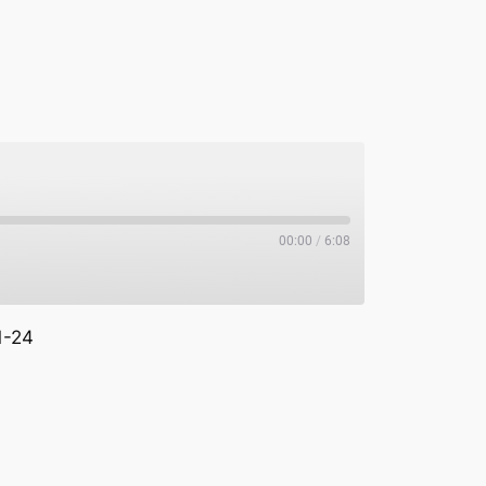
00:00
/
6:08
1-24
potify