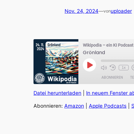
Nov. 24, 2024
—
uploader
von
Wikipodia – ein KI Podcast
Grönland
Play
1x
Episode
ABONNIEREN
TE
Datei herunterladen
|
In neuem Fenster a
TEILEN
Amazon
Abonnieren:
Amazon
|
Apple Podcasts
|
S
RSS FEED
LINK
EMBED