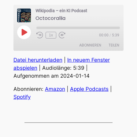
Wikipodia – ein KI Podcast
Octocorallia
Play
1x
00:00
/
5:39
Episode
ABONNIEREN
TEILEN
Datei herunterladen
|
In neuem Fenster
TEILEN
Amazon
Apple Podcasts
abspielen
|
Audiolänge: 5:39
|
Spotify
Aufgenommen am 2024-01-14
LINK
RSS FEED
EMBED
Abonnieren:
Amazon
|
Apple Podcasts
|
Spotify