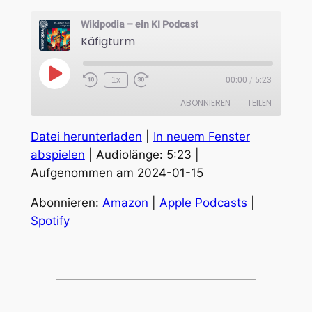
Wikipodia – ein KI Podcast
Käfigturm
Play
1x
00:00
/
5:23
Episode
ABONNIEREN
TEILEN
Datei herunterladen
|
In neuem Fenster
TEILEN
Amazon
Apple Podcasts
abspielen
|
Audiolänge: 5:23
|
Spotify
Aufgenommen am 2024-01-15
LINK
RSS FEED
EMBED
Abonnieren:
Amazon
|
Apple Podcasts
|
Spotify