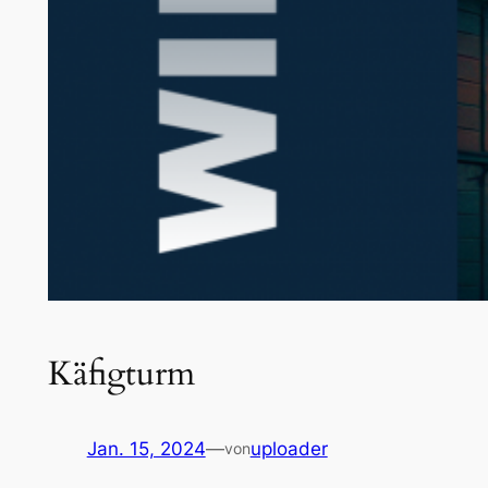
Käfigturm
Jan. 15, 2024
—
uploader
von