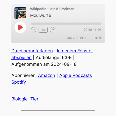
Wikipodia – ein KI Podcast
Maulwürfe
Play
1x
00:00
/
6:09
Episode
ABONNIEREN
TEILEN
Datei herunterladen
|
In neuem Fenster
TEILEN
Amazon
Apple Podcasts
abspielen
|
Audiolänge: 6:09
|
Spotify
Aufgenommen am 2024-09-18
LINK
RSS FEED
EMBED
Abonnieren:
Amazon
|
Apple Podcasts
|
Spotify
Biologie
Tier