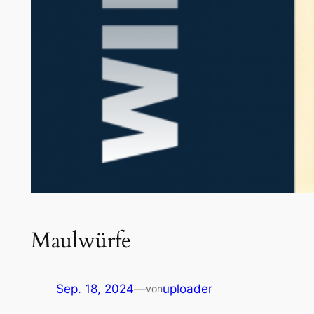
Maulwürfe
Sep. 18, 2024
—
uploader
von