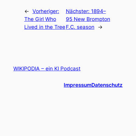
←
Vorheriger:
Nächster:
1894–
The Girl Who
95 New Brompton
Lived in the Tree
F.C. season
→
WIKIPODIA – ein KI Podcast
Impressum
Datenschutz