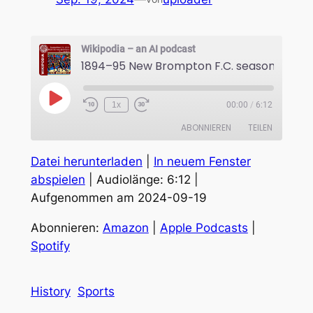
Wikipodia – an AI podcast
1894–95 New Brompton F.C. season
Play
1x
00:00
/
6:12
Episode
ABONNIEREN
TEILEN
Datei herunterladen
|
In neuem Fenster
TEILEN
Amazon
Apple Podcasts
abspielen
|
Audiolänge: 6:12
|
Spotify
Aufgenommen am 2024-09-19
LINK
RSS FEED
EMBED
Abonnieren:
Amazon
|
Apple Podcasts
|
Spotify
History
Sports