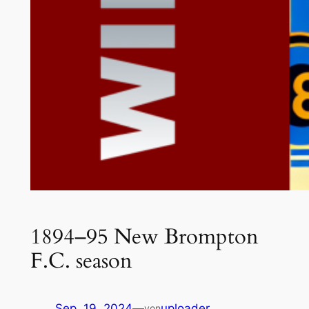
1894–95 New Brompton
F.C. season
Sep. 19, 2024
—
uploader
von