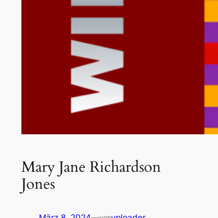
Mary Jane Richardson
Jones
März 8, 2024
—
uploader
von