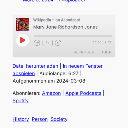
Wikipodia – an AI podcast
Mary Jane Richardson Jones
Play
1x
00:00
/
6:27
Episode
ABONNIEREN
TEILEN
Datei herunterladen
|
In neuem Fenster
TEILEN
Amazon
Apple Podcasts
abspielen
|
Audiolänge: 6:27
|
Spotify
Aufgenommen am 2024-03-08
LINK
RSS FEED
EMBED
Abonnieren:
Amazon
|
Apple Podcasts
|
Spotify
History
Person
Society