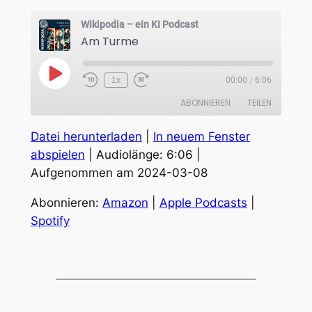
Wikipodia – ein KI Podcast
Am Turme
Play
1x
00:00
/
6:06
Episode
ABONNIEREN
TEILEN
Datei herunterladen
|
In neuem Fenster
TEILEN
Amazon
Apple Podcasts
abspielen
|
Audiolänge: 6:06
|
Spotify
Aufgenommen am 2024-03-08
LINK
RSS FEED
EMBED
Abonnieren:
Amazon
|
Apple Podcasts
|
Spotify