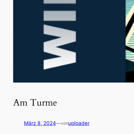
Am Turme
März 8, 2024
—
uploader
von