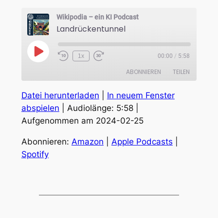
Wikipodia – ein KI Podcast
Landrückentunnel
Play
1x
00:00
/
5:58
Episode
ABONNIEREN
TEILEN
Datei herunterladen
|
In neuem Fenster
TEILEN
Amazon
Apple Podcasts
abspielen
|
Audiolänge: 5:58
|
Spotify
Aufgenommen am 2024-02-25
LINK
RSS FEED
EMBED
Abonnieren:
Amazon
|
Apple Podcasts
|
Spotify