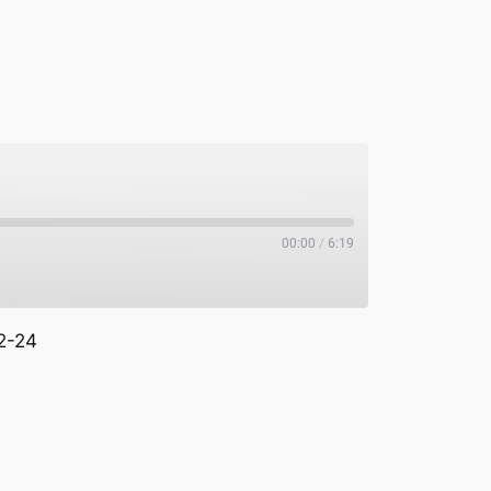
00:00
/
6:19
2-24
potify