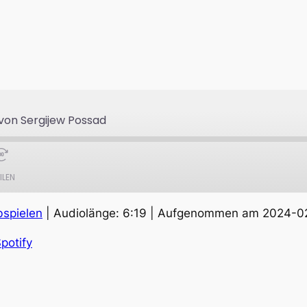
 von Sergijew Possad
ILEN
bspielen
|
Audiolänge: 6:19
|
Aufgenommen am 2024-0
Apple Podcasts
S
potify