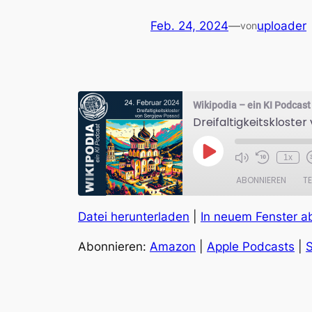
Feb. 24, 2024
—
uploader
von
Wikipodia – ein KI Podcast
Dreifaltigkeitskloster
Play
1x
Episode
ABONNIEREN
TE
Datei herunterladen
|
In neuem Fenster a
TEILEN
Amazon
Abonnieren:
Amazon
|
Apple Podcasts
|
S
RSS FEED
LINK
EMBED