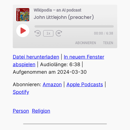
Wikipodia – an AI podcast
John Littlejohn (preacher)
Play
1x
00:00
/
6:38
Episode
ABONNIEREN
TEILEN
Datei herunterladen
|
In neuem Fenster
TEILEN
Amazon
Apple Podcasts
abspielen
|
Audiolänge: 6:38
|
Spotify
Aufgenommen am 2024-03-30
LINK
RSS FEED
EMBED
Abonnieren:
Amazon
|
Apple Podcasts
|
Spotify
Person
Religion