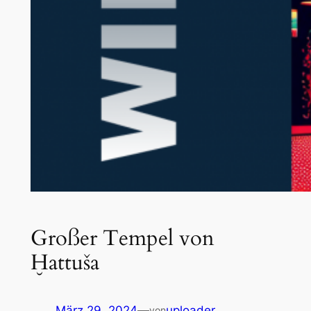
Großer Tempel von
Ḫattuša
März 29, 2024
—
uploader
von