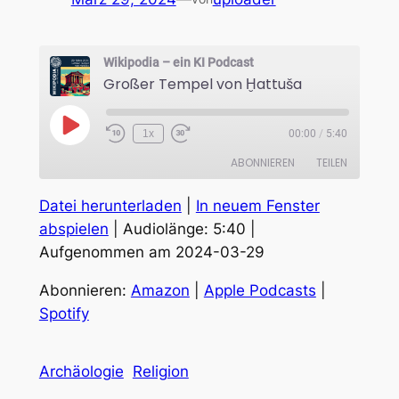
Wikipodia – ein KI Podcast
Großer Tempel von Ḫattuša
Play
1x
00:00
/
5:40
Episode
ABONNIEREN
TEILEN
Datei herunterladen
|
In neuem Fenster
TEILEN
Amazon
Apple Podcasts
abspielen
|
Audiolänge: 5:40
|
Spotify
Aufgenommen am 2024-03-29
LINK
RSS FEED
EMBED
Abonnieren:
Amazon
|
Apple Podcasts
|
Spotify
Archäologie
Religion