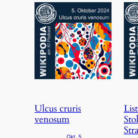
Ulcus cruris
Lis
venosum
Sto
Str
Okt. 5,