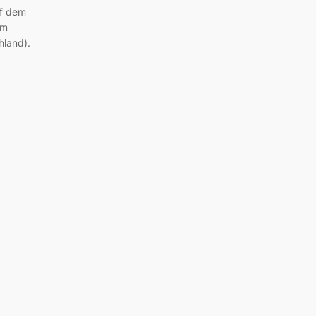
uf dem
om
hland).