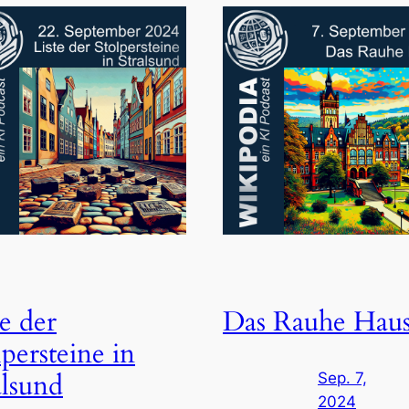
te der
Das Rauhe Hau
lpersteine in
alsund
Sep. 7,
2024