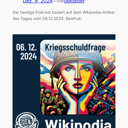
Dez. 9, 2024
—
uploader
von
Der heutige Podcast basiert auf dem Wikipedia-Artikel
des Tages vom 09.12.2024, Beothuk.