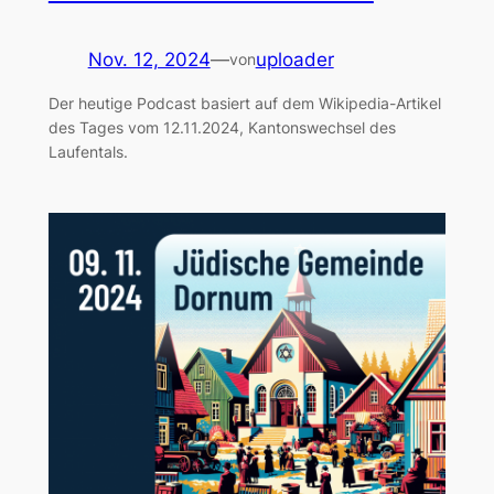
Nov. 12, 2024
—
uploader
von
Der heutige Podcast basiert auf dem Wikipedia-Artikel
des Tages vom 12.11.2024, Kantonswechsel des
Laufentals.