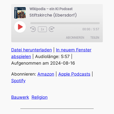
Wikipodia – ein KI Podcast
Stiftskirche (Ebersdorf)
Play
1x
00:00
/
5:57
Episode
ABONNIEREN
TEILEN
Datei herunterladen
|
In neuem Fenster
TEILEN
Amazon
Apple Podcasts
abspielen
|
Audiolänge: 5:57
|
Spotify
Aufgenommen am 2024-08-16
LINK
RSS FEED
EMBED
Abonnieren:
Amazon
|
Apple Podcasts
|
Spotify
Bauwerk
Religion