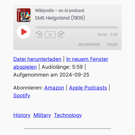
Wikipodia – an AI podcast
SMS Helgoland (1909)
Play
1x
00:00
/
5:59
Episode
ABONNIEREN
TEILEN
Datei herunterladen
|
In neuem Fenster
TEILEN
Amazon
Apple Podcasts
abspielen
|
Audiolänge: 5:59
|
Spotify
Aufgenommen am 2024-09-25
LINK
RSS FEED
EMBED
Abonnieren:
Amazon
|
Apple Podcasts
|
Spotify
History
Military
Technology