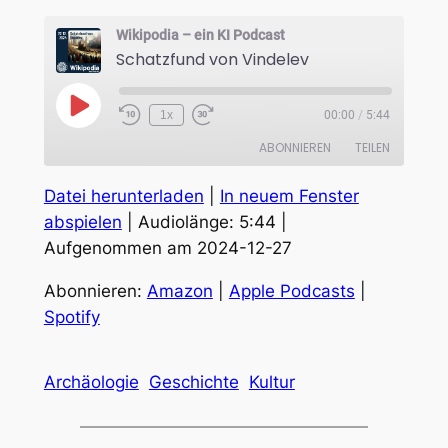
Wikipodia – ein KI Podcast
Schatzfund von Vindelev
Play
1x
00:00
/
5:44
Episode
ABONNIEREN
TEILEN
Datei herunterladen
|
In neuem Fenster
TEILEN
Amazon
Apple Podcasts
abspielen
|
Audiolänge: 5:44
|
Spotify
Aufgenommen am 2024-12-27
LINK
RSS FEED
EMBED
Abonnieren:
Amazon
|
Apple Podcasts
|
Spotify
Archäologie
Geschichte
Kultur