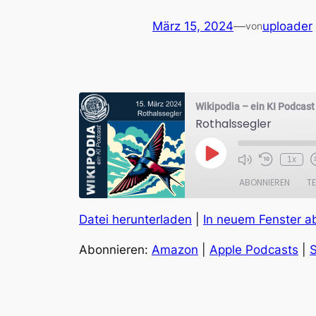
März 15, 2024
—
uploader
von
Wikipodia – ein KI Podcast
Rothalssegler
Play
1x
Episode
ABONNIEREN
TE
Datei herunterladen
|
In neuem Fenster a
TEILEN
Amazon
Abonnieren:
Amazon
|
Apple Podcasts
|
S
RSS FEED
LINK
EMBED