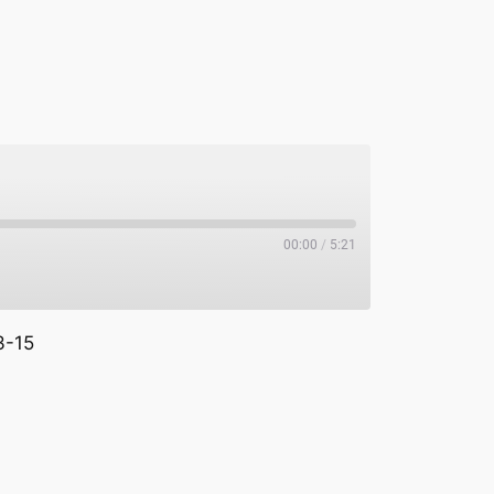
00:00
/
5:21
3-15
potify