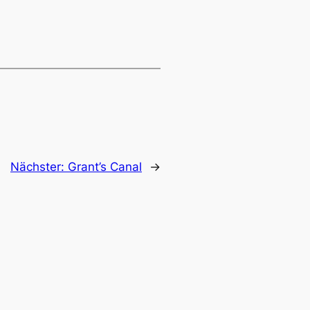
Nächster:
Grant’s Canal
→