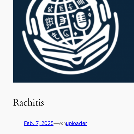
Rachitis
Feb. 7, 2025
—
uploader
von