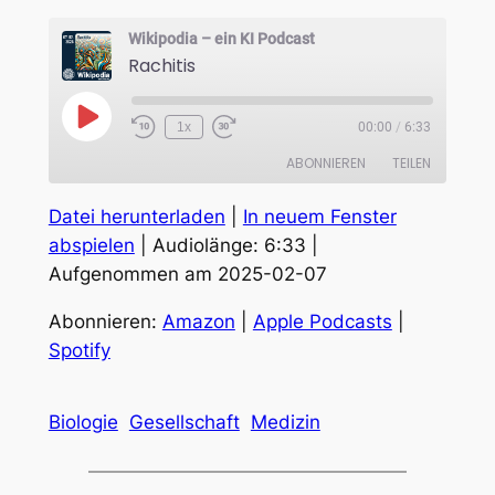
Wikipodia – ein KI Podcast
Rachitis
Play
1x
00:00
/
6:33
Episode
ABONNIEREN
TEILEN
Datei herunterladen
|
In neuem Fenster
TEILEN
Amazon
Apple Podcasts
abspielen
|
Audiolänge: 6:33
|
Spotify
Aufgenommen am 2025-02-07
LINK
RSS FEED
EMBED
Abonnieren:
Amazon
|
Apple Podcasts
|
Spotify
Biologie
Gesellschaft
Medizin