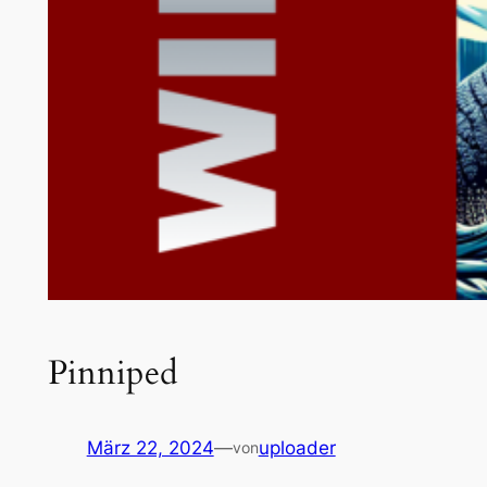
Pinniped
März 22, 2024
—
uploader
von