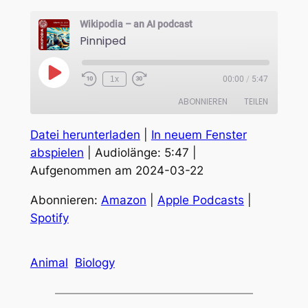
Wikipodia – an AI podcast
Pinniped
Play
1x
00:00
/
5:47
Episode
ABONNIEREN
TEILEN
Datei herunterladen
|
In neuem Fenster
TEILEN
Amazon
Apple Podcasts
abspielen
|
Audiolänge: 5:47
|
Spotify
Aufgenommen am 2024-03-22
LINK
RSS FEED
EMBED
Abonnieren:
Amazon
|
Apple Podcasts
|
Spotify
Animal
Biology