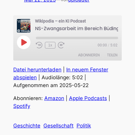
Wikipodia – ein KI Podcast
NS-Zwangsarbeit im Bereich Büdingen
Play
1x
00:00
/
5:02
Episode
ABONNIEREN
TEILEN
Datei herunterladen
|
In neuem Fenster
TEILEN
Amazon
Apple Podcasts
abspielen
|
Audiolänge: 5:02
|
Spotify
Aufgenommen am 2025-05-22
LINK
RSS FEED
EMBED
Abonnieren:
Amazon
|
Apple Podcasts
|
Spotify
Geschichte
Gesellschaft
Politik