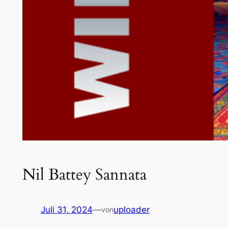
Nil Battey Sannata
Juli 31, 2024
—
uploader
von