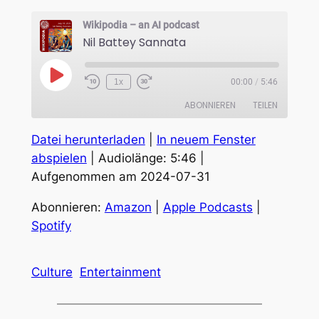
Wikipodia – an AI podcast
Nil Battey Sannata
Play
1x
00:00
/
5:46
Episode
ABONNIEREN
TEILEN
Datei herunterladen
|
In neuem Fenster
TEILEN
Amazon
Apple Podcasts
abspielen
|
Audiolänge: 5:46
|
Spotify
Aufgenommen am 2024-07-31
LINK
RSS FEED
EMBED
Abonnieren:
Amazon
|
Apple Podcasts
|
Spotify
Culture
Entertainment