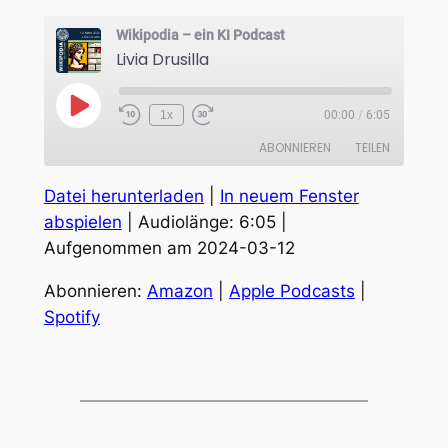
Wikipodia – ein KI Podcast
Livia Drusilla
Play
1x
00:00
/
6:05
Episode
ABONNIEREN
TEILEN
Datei herunterladen
|
In neuem Fenster
TEILEN
Amazon
Apple Podcasts
abspielen
|
Audiolänge: 6:05
|
Spotify
Aufgenommen am 2024-03-12
LINK
RSS FEED
EMBED
Abonnieren:
Amazon
|
Apple Podcasts
|
Spotify