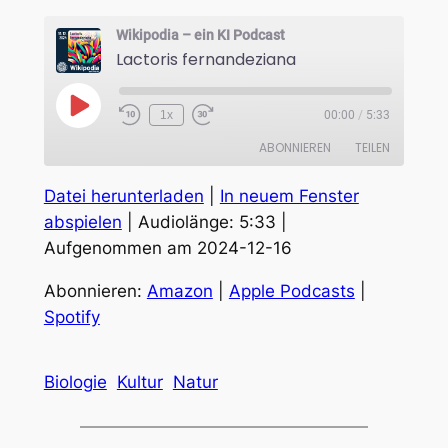
Wikipodia – ein KI Podcast
Lactoris fernandeziana
Play
1x
00:00
/
5:33
Episode
ABONNIEREN
TEILEN
Datei herunterladen
|
In neuem Fenster
TEILEN
Amazon
Apple Podcasts
abspielen
|
Audiolänge: 5:33
|
Spotify
Aufgenommen am 2024-12-16
LINK
RSS FEED
EMBED
Abonnieren:
Amazon
|
Apple Podcasts
|
Spotify
Biologie
Kultur
Natur