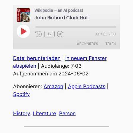
Wikipodia – an AI podcast
John Richard Clark Hall
Play
1x
00:00
/
7:03
Episode
ABONNIEREN
TEILEN
Datei herunterladen
|
In neuem Fenster
TEILEN
Amazon
Apple Podcasts
abspielen
|
Audiolänge: 7:03
|
Spotify
Aufgenommen am 2024-06-02
LINK
RSS FEED
EMBED
Abonnieren:
Amazon
|
Apple Podcasts
|
Spotify
History
Literature
Person