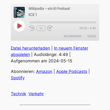
Wikipodia – ein KI Podcast
ICE 1
Play
1x
00:00
/
4:49
Episode
ABONNIEREN
TEILEN
Datei herunterladen
|
In neuem Fenster
TEILEN
Amazon
Apple Podcasts
abspielen
|
Audiolänge: 4:49
|
Spotify
Aufgenommen am 2024-05-15
LINK
RSS FEED
EMBED
Abonnieren:
Amazon
|
Apple Podcasts
|
Spotify
Technik
Verkehr