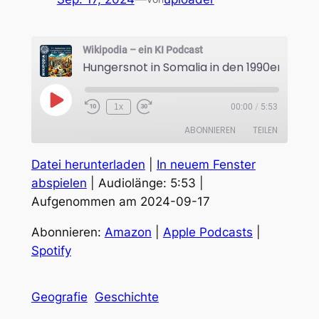
Wikipodia – ein KI Podcast
Hungersnot in Somalia in den 1990er-Jahr
Play
1x
00:00
/
5:53
Episode
ABONNIEREN
TEILEN
Datei herunterladen
|
In neuem Fenster
TEILEN
Amazon
Apple Podcasts
abspielen
|
Audiolänge: 5:53
|
Spotify
Aufgenommen am 2024-09-17
LINK
RSS FEED
EMBED
Abonnieren:
Amazon
|
Apple Podcasts
|
Spotify
Geografie
Geschichte