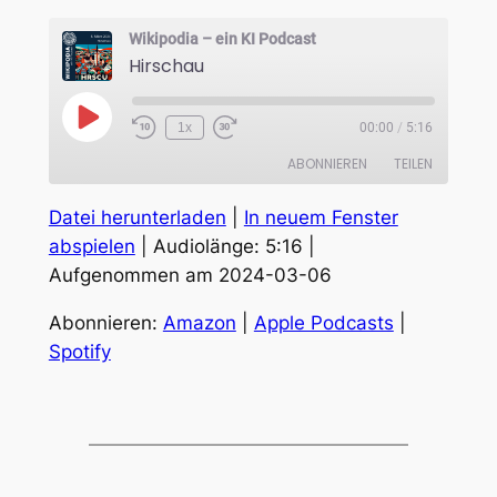
Wikipodia – ein KI Podcast
Hirschau
Play
1x
00:00
/
5:16
Episode
ABONNIEREN
TEILEN
Datei herunterladen
|
In neuem Fenster
TEILEN
Amazon
Apple Podcasts
abspielen
|
Audiolänge: 5:16
|
Spotify
Aufgenommen am 2024-03-06
LINK
RSS FEED
EMBED
Abonnieren:
Amazon
|
Apple Podcasts
|
Spotify