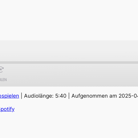
ILEN
bspielen
|
Audiolänge: 5:40
|
Aufgenommen am 2025-0
Apple Podcasts
S
potify