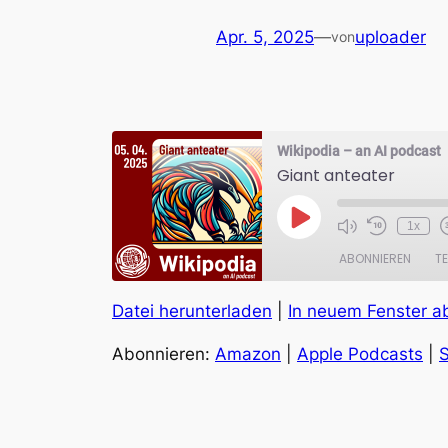
Apr. 5, 2025
—
uploader
von
Wikipodia – an AI podcast
Giant anteater
Play
1x
Episode
ABONNIEREN
TE
Datei herunterladen
|
In neuem Fenster a
TEILEN
Amazon
Abonnieren:
Amazon
|
Apple Podcasts
|
S
RSS FEED
LINK
EMBED