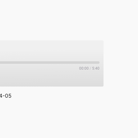
00:00
/
5:40
4-05
potify