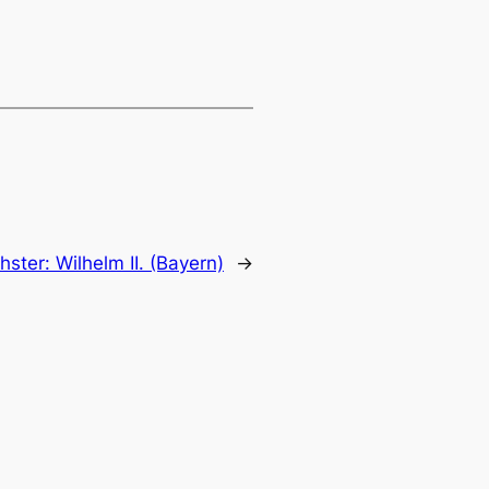
hster:
Wilhelm II. (Bayern)
→