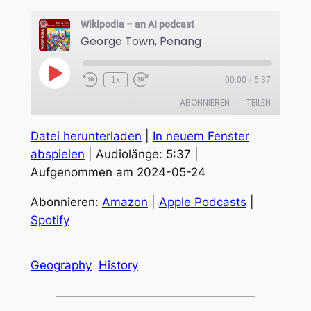
Wikipodia – an AI podcast
George Town, Penang
Play
1x
00:00
/
5:37
Episode
ABONNIEREN
TEILEN
Datei herunterladen
|
In neuem Fenster
TEILEN
Amazon
Apple Podcasts
abspielen
|
Audiolänge: 5:37
|
Spotify
Aufgenommen am 2024-05-24
LINK
RSS FEED
EMBED
Abonnieren:
Amazon
|
Apple Podcasts
|
Spotify
Geography
History