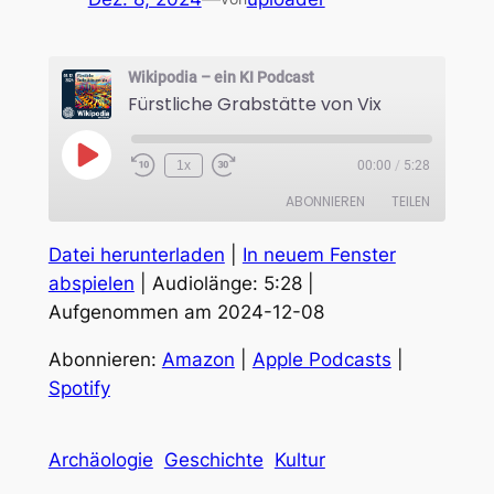
Wikipodia – ein KI Podcast
Fürstliche Grabstätte von Vix
Play
1x
00:00
/
5:28
Episode
ABONNIEREN
TEILEN
Datei herunterladen
|
In neuem Fenster
TEILEN
Amazon
Apple Podcasts
abspielen
|
Audiolänge: 5:28
|
Spotify
Aufgenommen am 2024-12-08
LINK
RSS FEED
EMBED
Abonnieren:
Amazon
|
Apple Podcasts
|
Spotify
Archäologie
Geschichte
Kultur