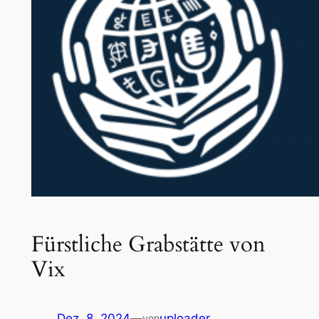
Fürstliche Grabstätte von
Vix
Dez. 8, 2024
—
uploader
von