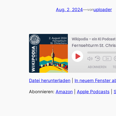
Aug. 2, 2024
—
uploader
von
Wikipodia – ein KI Podcast
Fernsehturm St. Chri
Play
1x
Episode
ABONNIEREN
TE
Datei herunterladen
|
In neuem Fenster a
TEILEN
Amazon
Abonnieren:
Amazon
|
Apple Podcasts
|
S
RSS FEED
LINK
EMBED