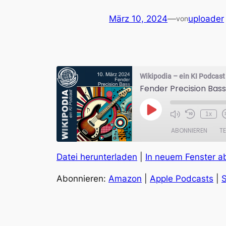
März 10, 2024
—
uploader
von
Wikipodia – ein KI Podcast
Fender Precision Bass
Play
1x
Episode
ABONNIEREN
TE
Datei herunterladen
|
In neuem Fenster a
TEILEN
Amazon
Abonnieren:
Amazon
|
Apple Podcasts
|
S
RSS FEED
LINK
EMBED