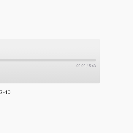
00:00
/
5:43
3-10
potify