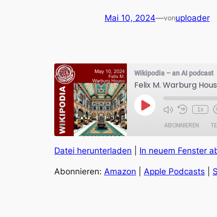
Mai 10, 2024
—
uploader
von
Wikipodia – an AI podcast
Felix M. Warburg Hou
Play
1x
Episode
ABONNIEREN
TE
Datei herunterladen
|
In neuem Fenster a
TEILEN
Amazon
Abonnieren:
Amazon
|
Apple Podcasts
|
S
RSS FEED
LINK
EMBED