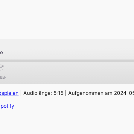
se
ILEN
bspielen
|
Audiolänge: 5:15
|
Aufgenommen am 2024-0
Apple Podcasts
S
potify