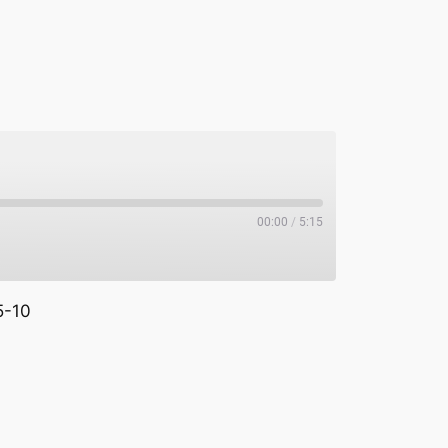
00:00
/
5:15
5-10
potify