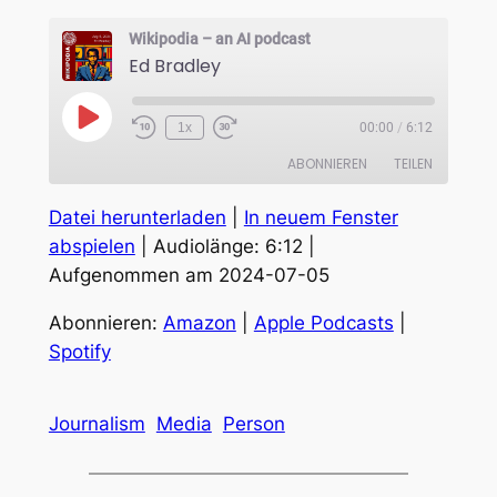
Wikipodia – an AI podcast
Ed Bradley
Play
1x
00:00
/
6:12
Episode
ABONNIEREN
TEILEN
Datei herunterladen
|
In neuem Fenster
TEILEN
Amazon
Apple Podcasts
abspielen
|
Audiolänge: 6:12
|
Spotify
Aufgenommen am 2024-07-05
LINK
RSS FEED
EMBED
Abonnieren:
Amazon
|
Apple Podcasts
|
Spotify
Journalism
Media
Person