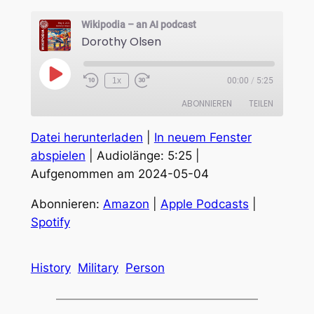
Wikipodia – an AI podcast
Dorothy Olsen
Play
1x
00:00
/
5:25
Episode
ABONNIEREN
TEILEN
Datei herunterladen
|
In neuem Fenster
TEILEN
Amazon
Apple Podcasts
abspielen
|
Audiolänge: 5:25
|
Spotify
Aufgenommen am 2024-05-04
LINK
RSS FEED
EMBED
Abonnieren:
Amazon
|
Apple Podcasts
|
Spotify
History
Military
Person