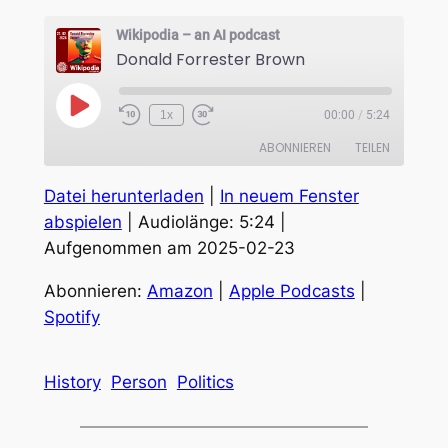
Wikipodia – an AI podcast
Donald Forrester Brown
Play
1x
00:00
/
5:24
Episode
ABONNIEREN
TEILEN
Datei herunterladen
|
In neuem Fenster
TEILEN
Amazon
Apple Podcasts
abspielen
|
Audiolänge: 5:24
|
Spotify
Aufgenommen am 2025-02-23
LINK
RSS FEED
EMBED
Abonnieren:
Amazon
|
Apple Podcasts
|
Spotify
History
Person
Politics