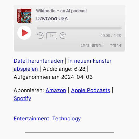
Wikipodia – an AI podcast
Daytona USA
Play
1x
00:00
/
6:28
Episode
ABONNIEREN
TEILEN
Datei herunterladen
|
In neuem Fenster
TEILEN
Amazon
Apple Podcasts
abspielen
|
Audiolänge: 6:28
|
Spotify
Aufgenommen am 2024-04-03
LINK
RSS FEED
EMBED
Abonnieren:
Amazon
|
Apple Podcasts
|
Spotify
Entertainment
Technology