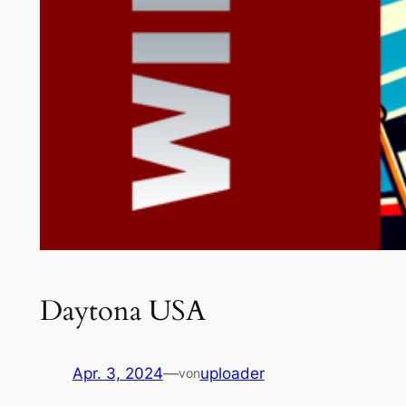
Daytona USA
Apr. 3, 2024
—
uploader
von