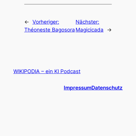
←
Vorheriger:
Nächster:
Théoneste Bagosora
Magicicada
→
WIKIPODIA – ein KI Podcast
Impressum
Datenschutz