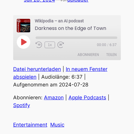
Wikipodia – an AI podcast
Darkness on the Edge of Town
Play
1x
00:00
/
6:37
Episode
ABONNIEREN
TEILEN
Datei herunterladen
|
In neuem Fenster
TEILEN
Amazon
Apple Podcasts
abspielen
|
Audiolänge: 6:37
|
Spotify
Aufgenommen am 2024-07-28
LINK
RSS FEED
EMBED
Abonnieren:
Amazon
|
Apple Podcasts
|
Spotify
Entertainment
Music