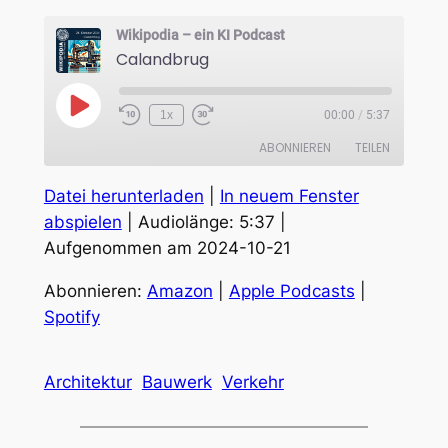
Wikipodia – ein KI Podcast
Calandbrug
Play
1x
00:00
/
5:37
Episode
ABONNIEREN
TEILEN
Datei herunterladen
|
In neuem Fenster
TEILEN
Amazon
Apple Podcasts
abspielen
|
Audiolänge: 5:37
|
Spotify
Aufgenommen am 2024-10-21
LINK
RSS FEED
EMBED
Abonnieren:
Amazon
|
Apple Podcasts
|
Spotify
Architektur
Bauwerk
Verkehr