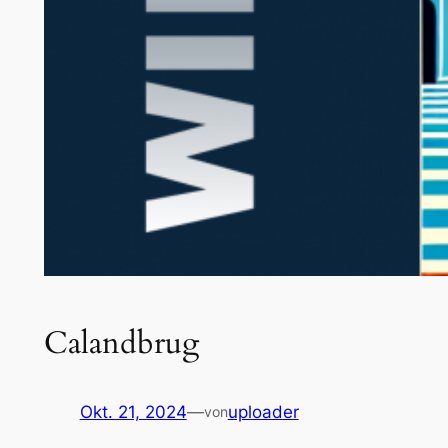
Calandbrug
Okt. 21, 2024
—
uploader
von