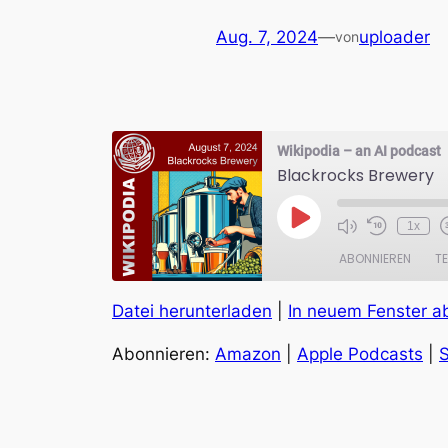
Aug. 7, 2024
—
uploader
von
Wikipodia – an AI podcast
Blackrocks Brewery
Play
1x
Episode
ABONNIEREN
TE
Datei herunterladen
|
In neuem Fenster a
TEILEN
Amazon
Abonnieren:
Amazon
|
Apple Podcasts
|
S
RSS FEED
LINK
EMBED