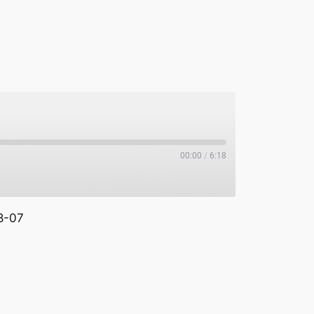
00:00
/
6:18
8-07
potify