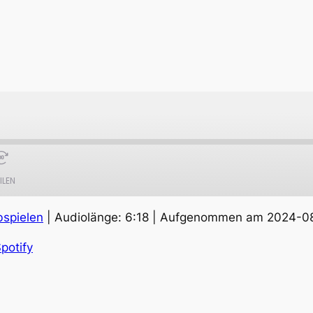
ILEN
bspielen
|
Audiolänge: 6:18
|
Aufgenommen am 2024-0
Apple Podcasts
S
potify