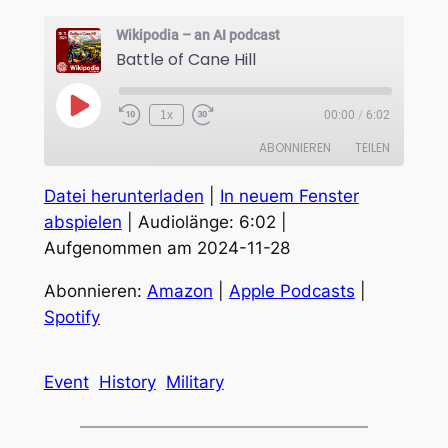
Wikipodia – an AI podcast
Battle of Cane Hill
Play
1x
00:00
/
6:02
Episode
ABONNIEREN
TEILEN
Datei herunterladen
|
In neuem Fenster
TEILEN
Amazon
Apple Podcasts
abspielen
|
Audiolänge: 6:02
|
Spotify
Aufgenommen am 2024-11-28
LINK
RSS FEED
EMBED
Abonnieren:
Amazon
|
Apple Podcasts
|
Spotify
Event
History
Military