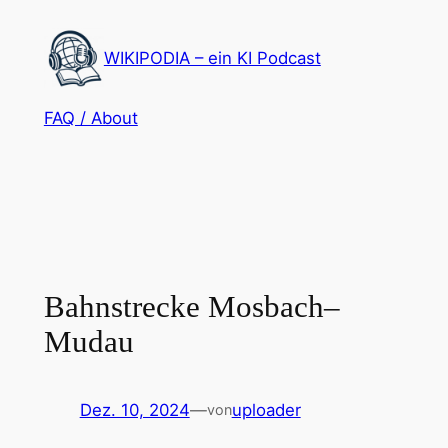
Zum
Inhalt
WIKIPODIA – ein KI Podcast
springen
FAQ / About
Bahnstrecke Mosbach–
Mudau
Dez. 10, 2024
—
uploader
von