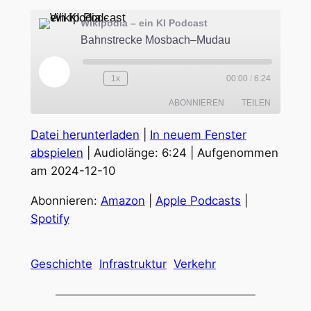
Wikipodia – ein KI Podcast
Bahnstrecke Mosbach–Mudau
Play
1x
00:00
/
6:24
Episode
ABONNIEREN
TEILEN
Datei herunterladen
|
In neuem Fenster
TEILEN
Amazon
Apple Podcasts
abspielen
|
Audiolänge: 6:24
|
Aufgenommen
Spotify
am 2024-12-10
LINK
RSS FEED
Abonnieren:
Amazon
|
Apple Podcasts
|
EMBED
Spotify
Geschichte
Infrastruktur
Verkehr