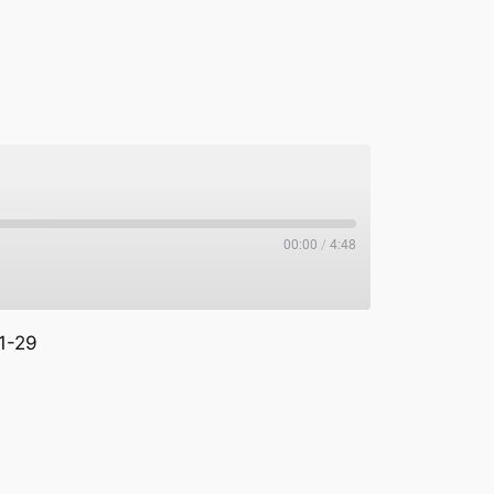
00:00
/
4:48
1-29
potify