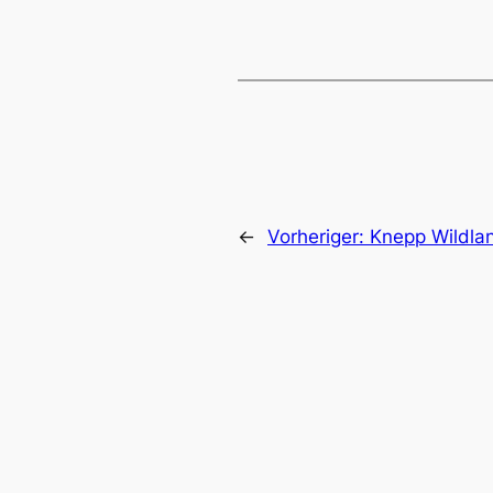
←
Vorheriger:
Knepp Wildla