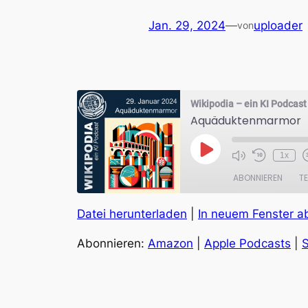
Jan. 29, 2024
—
uploader
von
Wikipodia – ein KI Podcast
Aquäduktenmarmor
Play
1x
Episode
ABONNIEREN
TE
Datei herunterladen
|
In neuem Fenster a
TEILEN
Amazon
Abonnieren:
Amazon
|
Apple Podcasts
|
S
RSS FEED
LINK
EMBED