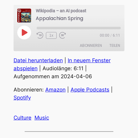
Wikipodia – an AI podcast
Appalachian Spring
Play
1x
00:00
/
6:11
Episode
ABONNIEREN
TEILEN
Datei herunterladen
|
In neuem Fenster
TEILEN
Amazon
Apple Podcasts
abspielen
|
Audiolänge: 6:11
|
Spotify
Aufgenommen am 2024-04-06
LINK
RSS FEED
EMBED
Abonnieren:
Amazon
|
Apple Podcasts
|
Spotify
Culture
Music