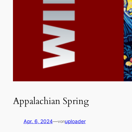
Appalachian Spring
Apr. 6, 2024
—
uploader
von