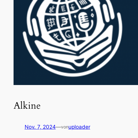
Alkine
Nov. 7, 2024
—
uploader
von