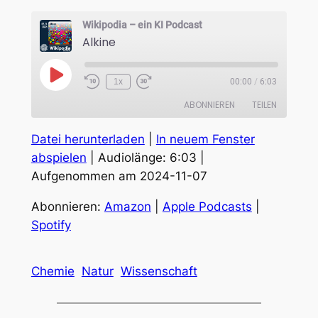
Wikipodia – ein KI Podcast
Alkine
Play
1x
00:00
/
6:03
Episode
ABONNIEREN
TEILEN
Datei herunterladen
|
In neuem Fenster
TEILEN
Amazon
Apple Podcasts
abspielen
|
Audiolänge: 6:03
|
Spotify
Aufgenommen am 2024-11-07
LINK
RSS FEED
EMBED
Abonnieren:
Amazon
|
Apple Podcasts
|
Spotify
Chemie
Natur
Wissenschaft