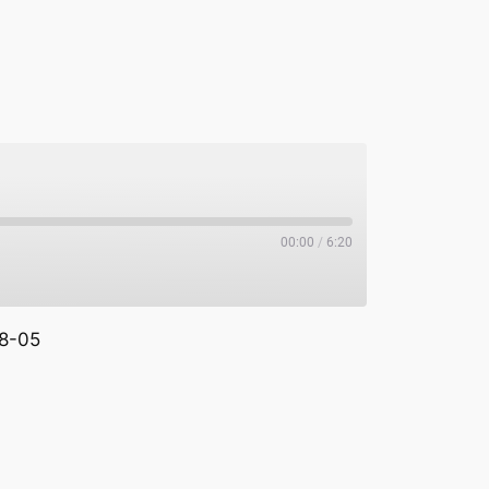
00:00
/
6:20
8-05
potify