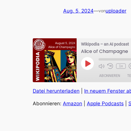
Aug. 5, 2024
—
uploader
von
Wikipodia – an AI podcast
Alice of Champagne
Play
1x
Episode
ABONNIEREN
TE
Datei herunterladen
|
In neuem Fenster a
TEILEN
Amazon
Abonnieren:
Amazon
|
Apple Podcasts
|
S
RSS FEED
LINK
EMBED