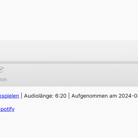
ILEN
bspielen
|
Audiolänge: 6:20
|
Aufgenommen am 2024-0
Apple Podcasts
S
potify