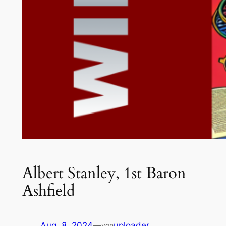
Albert Stanley, 1st Baron
Ashfield
Aug. 8, 2024
—
uploader
von