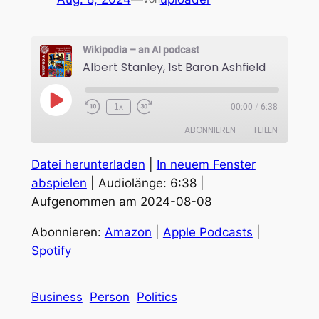
Wikipodia – an AI podcast
Albert Stanley, 1st Baron Ashfield
Play
1x
00:00
/
6:38
Episode
ABONNIEREN
TEILEN
Datei herunterladen
|
In neuem Fenster
TEILEN
Amazon
Apple Podcasts
abspielen
|
Audiolänge: 6:38
|
Spotify
Aufgenommen am 2024-08-08
LINK
RSS FEED
EMBED
Abonnieren:
Amazon
|
Apple Podcasts
|
Spotify
Business
Person
Politics