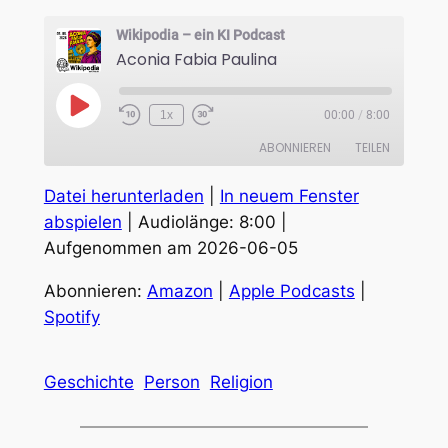
Wikipodia – ein KI Podcast
Aconia Fabia Paulina
Play
1x
00:00
/
8:00
Episode
ABONNIEREN
TEILEN
Datei herunterladen
|
In neuem Fenster
TEILEN
Amazon
Apple Podcasts
abspielen
|
Audiolänge: 8:00
|
Spotify
Aufgenommen am 2026-06-05
LINK
RSS FEED
EMBED
Abonnieren:
Amazon
|
Apple Podcasts
|
Spotify
Geschichte
Person
Religion