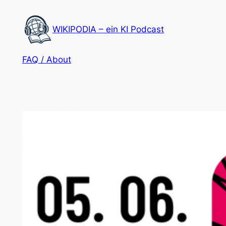
Zum
Inhalt
WIKIPODIA – ein KI Podcast
springen
FAQ / About