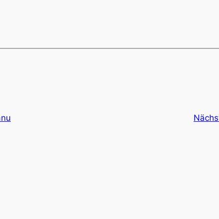
anu
Nächs