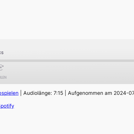
cs
ILEN
bspielen
|
Audiolänge: 7:15
|
Aufgenommen am 2024-0
Apple Podcasts
S
potify