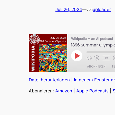
Juli 26, 2024
—
uploader
von
Wikipodia – an AI podcast
1896 Summer Olympi
Play
1x
Episode
ABONNIEREN
TE
Datei herunterladen
|
In neuem Fenster a
TEILEN
Amazon
Abonnieren:
Amazon
|
Apple Podcasts
|
S
RSS FEED
LINK
EMBED